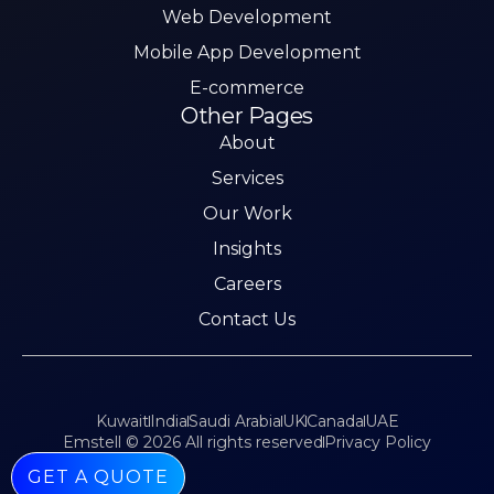
Web Development
Mobile App Development
E-commerce
Other Pages
About
Services
Our Work
Insights
Careers
Contact Us
Kuwait
India
Saudi Arabia
UK
Canada
UAE
Emstell © 2026 All rights reserved
Privacy Policy
GET A QUOTE