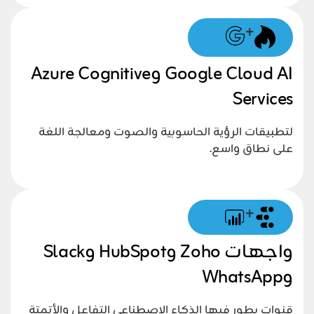
+
Google Cloud AI وAzure Cognitive
Services
لتطبيقات الرؤية الحاسوبية والصوت ومعالجة اللغة
على نطاق واسع.
+
واجهات Zoho وHubSpot وSlack
وWhatsApp
قنوات يطور فيها الذكاء الاصطناعي التفاعل والأتمتة