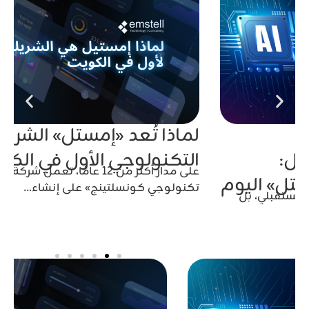
لماذا تُعد «إمستل» الشريك
التكنولوجي الأول في الكويت
على مدار أكثر من 12 عامًا، تعمل شركة «إمستيل
تكنولوجي كونسلتينج» على إنشاء…