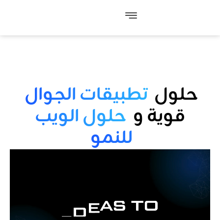
حلول
تطبيقات الجوال
قوية و
حلول الويب
للنمو