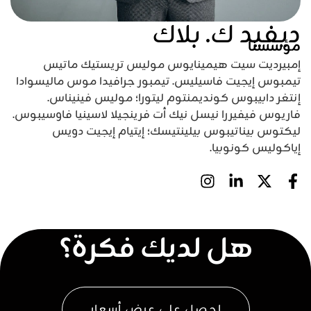
ديفيد ك. بلاك
مؤسسنا
إمبيرديت سيت هيمينايوس موليس تريستيك ماتيس
تيمبوس إيجيت فاسيليس. تيمبور جرافيدا موس ماليسوادا
إنتغر دابيبوس كونديمنتوم ليتورا؛ موليس فينيناس.
فاريوس فيفيررا نيسل نيك أت فرينجيلا لاسينيا فاوسيبوس.
ليكتوس بيناتيبوس بيلينتيسك؛ إيتيام إيجيت دويس
إياكوليس كونوبيا.
هل لديك فكرة؟
احصل على عرض أسعار