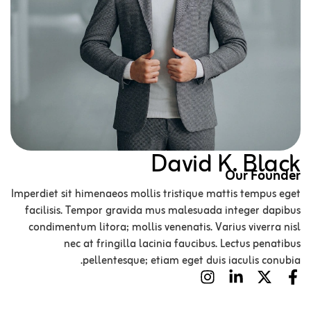
David K. Black
Our Founder
Imperdiet sit himenaeos mollis tristique mattis tempus eget
facilisis. Tempor gravida mus malesuada integer dapibus
condimentum litora; mollis venenatis. Varius viverra nisl
nec at fringilla lacinia faucibus. Lectus penatibus
pellentesque; etiam eget duis iaculis conubia.