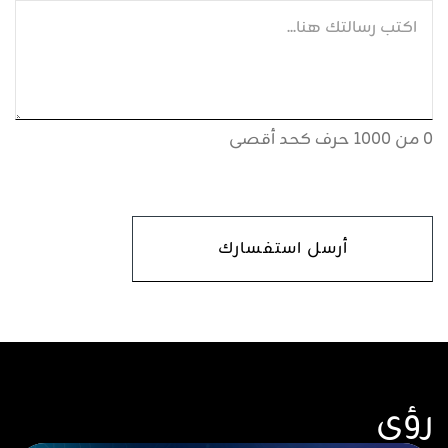
0 من 1000 حرف كحد أقصى
CAPTCHA
رؤى