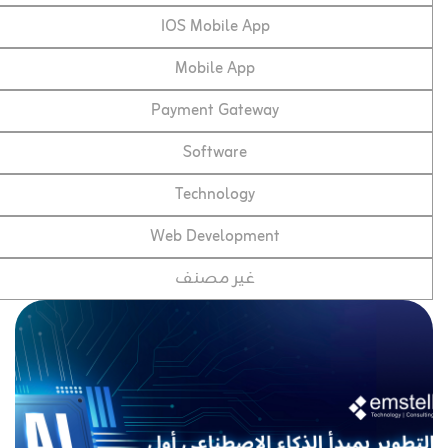
IOS Mobile App
Mobile App
Payment Gateway
Software
Technology
Web Development
غير مصنف