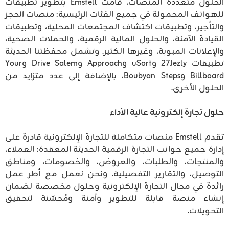
الحلول متعددة المنصات، قامت Emstell بتطوير تطبيقات
للهواتف المحمولة في جميع الفئات الرئيسية: منصات الحجز
والتأجير، وتطبيقات اكتشاف المجتمعات المحلية، وتطبيقات
القيادة الآمنة، والحلول المالية الرقمية، والحملات الصحية،
والإعلانات المبوبة، وغيرها الكثير. وتشمل محفظتنا الحديثة
تطبيقات 27Jezly وuSort وApproach وDrive Salem وYour
Billboard وBoubyan Steps، بالإضافة إلى عدد متزايد من
الحلول الأخرى.
حلول تجارة إلكترونية عالية الأداء
تقدم Emstell منصات متكاملة للتجارة الإلكترونية قادرة على
إدارة جميع جوانب التجارة الرقمية الحديثة المعقدة: العملاء،
والمنتجات، والطلبات، والعروض، والخصومات، ومناطق
التوصيل، والتقارير التفصيلية. ونحن نعمل مع أطر عمل
رائدة في مجال التجارة الإلكترونية وحلول مخصصة لضمان
إنشاء منصة قابلة للتطوير وآمنة ومُحسّنة لتحقيق
التحويلات.