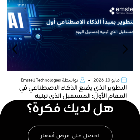
مايو 10, 2026
بواسطة
Emstell Technologies
التطوير الذي يضع الذكاء الاصطناعي في
المقام الأول: المستقبل الذي تبنيه
هل لديك فكرة؟
«إمستل» اليوم
احصل على عرض أسعار