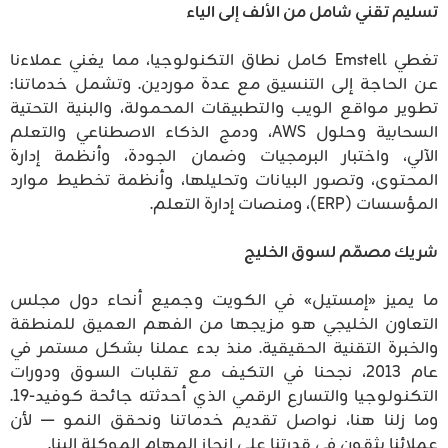
تسليم تقني شامل من الألف إلى الياء
تغطي Emstell كامل نطاق التكنولوجيا، مما يغني عملاءنا
عن الحاجة إلى التنسيق مع عدة موردين. وتشمل خدماتنا:
تطوير مواقع الويب والتطبيقات المحمولة، والبنية التحتية
السحابية وحلول AWS، ودمج الذكاء الاصطناعي والتعلم
الآلي، واختبار البرمجيات وضمان الجودة، وأنظمة إدارة
المحتوى، وتصور البيانات وتحليلها، وأنظمة تخطيط موارد
المؤسسات (ERP)، ومنصات إدارة التعلم.
شريك مصمّم لسوق الخليج
ما يميز «إمستيل» في الكويت وجميع أنحاء دول مجلس
التعاون الخليجي هو مزيجها من الفهم العميق للمنطقة
والخبرة التقنية الحقيقية. منذ بدء عملنا بشكل مستمر في
عام 2013، نجحنا في التكيف مع تقلبات السوق ودورات
التكنولوجيا والتسارع الرقمي الذي أحدثته جائحة كوفيد-19.
وما زلنا هنا، نواصل تقديم خدماتنا ونحقق النمو — لأن
عملائنا يثقون في قدرتنا على إنجاز المهام الموكلة إلينا.