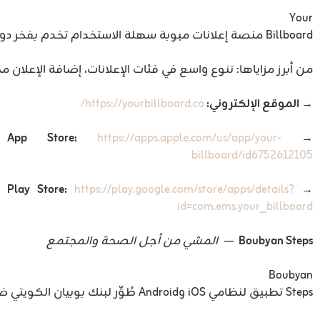
Your
Billboard منصة إعلانات مبوبة سهلة الاستخدام تخدم بفخر دول مجلس التعاون الخليجي بأكملها، إضافةً إلى لبنان. سواء كنت تبحث عن الشراء أو البيع أو الترويج، تجعل المنصة التواصل مع الجمهور المناسب أمراً بسيطاً.
من أبرز مزاياها: تنوع واسع في فئات الإعلانات، إضافة الإعلان م
→ الموقع الإلكتروني:
https://yourbillboard.co/
https://apps.apple.com/us/app/your-
→ App Store:
billboard/id6752612105
https://play.google.com/store/apps/details?
→ Play Store:
id=com.ems.your_billboard
Boubyan Steps
— المشي من أجل الصحة والمجتمع
Boubyan
Steps تطبيق لنظامي iOS وAndroid طُوِّر لبنك بوبيان الكويتي ضمن حملة لتشجيع الناس على المساهمة في مبادرات الرعاية الصحية من خلال نشاط يستطيع الجميع ممارسته: المشي. يحوّل التطبيق الخطوات اليومية إلى مساهمات مجتمعية ذات معنى، محوّلاً الهدف الصحي الشخصي إلى مهمة اجتماعية مشتركة.