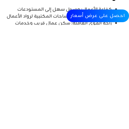
كفاءة الأعمال: وصول سهل إلى المستودعات
احصل على عرض أسعار
ومرافق التصنيع والمساحات المكتبية لرواد الأعمال
راحة القوى العاملة: سكن عمال قريب وخدمات
متكاملة تقلل وقت التنقل وتحسن جودة الحياة
حياة مستدامة: بنية تحتية وخدمات صديقة للبيئة
خدمات متكاملة: توفر المطاعم والمتاجر والخدمات
داخل نفس المجتمع
بنية مستقبلية: مصمم لدعم النمو الحضري
المستقبلي للشركات والمجتمع
Check Our
Work